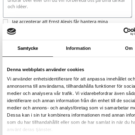
Jag accepterar att Ernst Alexis får hantera mina
personuppgifter enligt
integritetspolicyn.
SKICKA
Samtycke
Information
Om
Storlekstabeller
Ser du inget lagersaldo? Restorder är alltid
Denna webbplats använder cookies
möjligt!
Vi använder enhetsidentifierare för att anpassa innehållet oc
annonserna till användarna, tillhandahålla funktioner för socia
27/21Mörkblå/Ljusblå
medier och analysera vår trafik. Vi vidarebefordrar även såd
64/21 Röd/Ljusblå
identifierare och annan information från din enhet till de socia
34
medier och annons- och analysföretag som vi samarbetar m
Dessa kan i sin tur kombinera informationen med annan info
399,00
kr
Ex. moms
som du har tillhandahållit eller som de har samlat in när du h
6 i lager
använt deras tjänster.