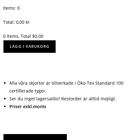
Items
:
0
Total
:
0,00
kr
0 Items, Total $0.00
LÄGG I VARUKORG
Alla våra skjortor är tillverkade i Öko-Tex Standard 100
certifierade tyger.
Ser du inget lagersaldo? Restorder är alltid möjligt.
Priser exkl.moms
Ladda ner Produktblad (PDF)